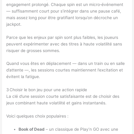
engagement prolongé. Chaque spin est un micro‑événement
— suffisamment court pour s’intégrer dans une pause café,
mais assez long pour être gratifiant lorsqu’on décroche un
jackpot.
Parce que les enjeux par spin sont plus faibles, les joueurs
peuvent expérimenter avec des titres à haute volatilité sans
risquer de grosses sommes.
Quand vous êtes en déplacement — dans un train ou en salle
d’attente —, les sessions courtes maintiennent l’excitation et
évitent la fatigue.
3 Choisir le bon jeu pour une action rapide
La clé d’une session courte satisfaisante est de choisir des
jeux combinant haute volatilité et gains instantanés.
Voici quelques choix populaires :
Book of Dead
– un classique de Play’n GO avec une