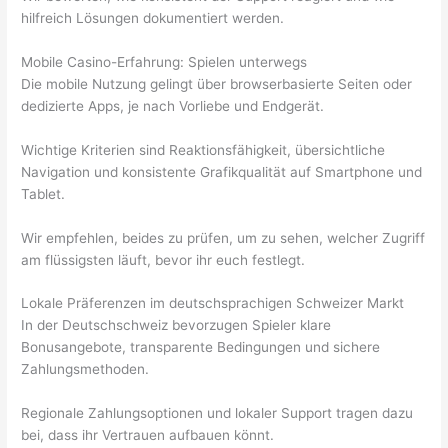
hilfreich Lösungen dokumentiert werden.
Mobile Casino-Erfahrung: Spielen unterwegs
Die mobile Nutzung gelingt über browserbasierte Seiten oder
dedizierte Apps, je nach Vorliebe und Endgerät.
Wichtige Kriterien sind Reaktionsfähigkeit, übersichtliche
Navigation und konsistente Grafikqualität auf Smartphone und
Tablet.
Wir empfehlen, beides zu prüfen, um zu sehen, welcher Zugriff
am flüssigsten läuft, bevor ihr euch festlegt.
Lokale Präferenzen im deutschsprachigen Schweizer Markt
In der Deutschschweiz bevorzugen Spieler klare
Bonusangebote, transparente Bedingungen und sichere
Zahlungsmethoden.
Regionale Zahlungsoptionen und lokaler Support tragen dazu
bei, dass ihr Vertrauen aufbauen könnt.