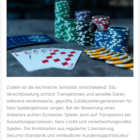
Zudem ist die technische Seriosität entscheidend: SSL-
Verschlüsselung schützt Transaktionen und sensible Daten,
während randomisierte, geprüfte Zufallszahlengeneratoren für
faire Spielergebnisse sorgen. Bei der Bewertung eines
Anbieters achten Schweizer Spieler auch auf Transparenz bei
Auszahlungsprozessen, klare Limits und verantwortungsvolles
Spielen. Die Kombination aus regulierter Lizenzierung,
Security-Standards und verlässlicher Kundensupportstruktur