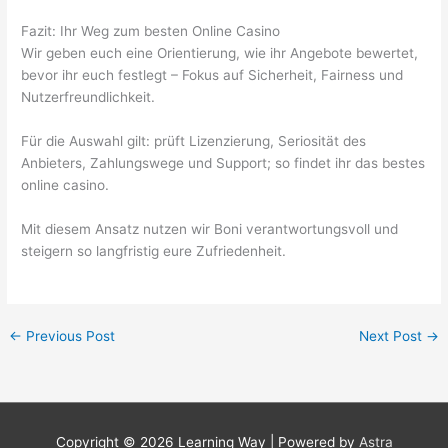
Fazit: Ihr Weg zum besten Online Casino
Wir geben euch eine Orientierung, wie ihr Angebote bewertet,
bevor ihr euch festlegt – Fokus auf Sicherheit, Fairness und
Nutzerfreundlichkeit.
Für die Auswahl gilt: prüft Lizenzierung, Seriosität des
Anbieters, Zahlungswege und Support; so findet ihr das bestes
online casino.
Mit diesem Ansatz nutzen wir Boni verantwortungsvoll und
steigern so langfristig eure Zufriedenheit.
←
Previous Post
Next Post
→
Copyright © 2026
Learning Way
| Powered by
Astra