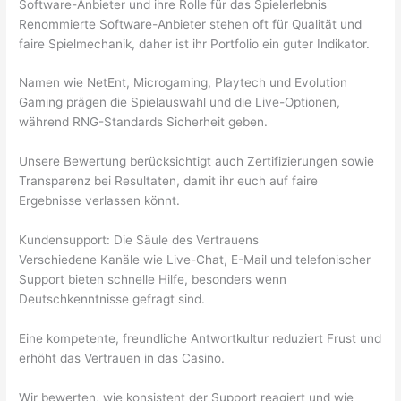
Software-Anbieter und ihre Rolle für das Spielerlebnis
Renommierte Software-Anbieter stehen oft für Qualität und
faire Spielmechanik, daher ist ihr Portfolio ein guter Indikator.
Namen wie NetEnt, Microgaming, Playtech und Evolution
Gaming prägen die Spielauswahl und die Live-Optionen,
während RNG-Standards Sicherheit geben.
Unsere Bewertung berücksichtigt auch Zertifizierungen sowie
Transparenz bei Resultaten, damit ihr euch auf faire
Ergebnisse verlassen könnt.
Kundensupport: Die Säule des Vertrauens
Verschiedene Kanäle wie Live-Chat, E-Mail und telefonischer
Support bieten schnelle Hilfe, besonders wenn
Deutschkenntnisse gefragt sind.
Eine kompetente, freundliche Antwortkultur reduziert Frust und
erhöht das Vertrauen in das Casino.
Wir bewerten, wie konsistent der Support reagiert und wie