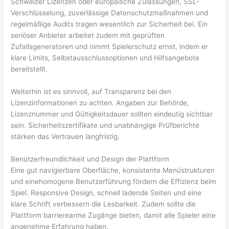
Schweizer Lizenzen oder europäische Zulassungen, SSL-
Verschlüsselung, zuverlässige Datenschutzmaßnahmen und
regelmäßige Audits tragen wesentlich zur Sicherheit bei. Ein
seriöser Anbieter arbeitet zudem mit geprüften
Zufallsgeneratoren und nimmt Spielerschutz ernst, indem er
klare Limits, Selbstausschlussoptionen und Hilfsangebote
bereitstellt.
Weiterhin ist es sinnvoll, auf Transparenz bei den
Lizenzinformationen zu achten. Angaben zur Behörde,
Lizenznummer und Gültigkeitsdauer sollten eindeutig sichtbar
sein. Sicherheitszertifikate und unabhängige Prüfberichte
stärken das Vertrauen langfristig.
Benutzerfreundlichkeit und Design der Plattform
Eine gut navigierbare Oberfläche, konsistente Menüstrukturen
und einehomogene Benutzerführung fördern die Effizienz beim
Spiel. Responsive Design, schnell ladende Seiten und eine
klare Schrift verbessern die Lesbarkeit. Zudem sollte die
Plattform barrierearme Zugänge bieten, damit alle Spieler eine
angenehme Erfahrung haben.