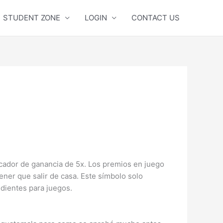
STUDENT ZONE
LOGIN
CONTACT US
icador de ganancia de 5x. Los premios en juego
ner que salir de casa. Este símbolo solo
dientes para juegos.