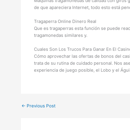
Máquinas tragamonedas de calidad con giros 
de que apareciera Internet, todo esto está pe
Tragaperra Online Dinero Real
Que es tragaperras esta función se puede react
tragamonedas similares y.
Cuales Son Los Trucos Para Ganar En El Casin
Cómo aprovechar las ofertas de bonos del cas
trata de su rutina de cuidado personal.
Nos ase
experiencia de juego posible, el Lobo y el Águi
←
Previous Post