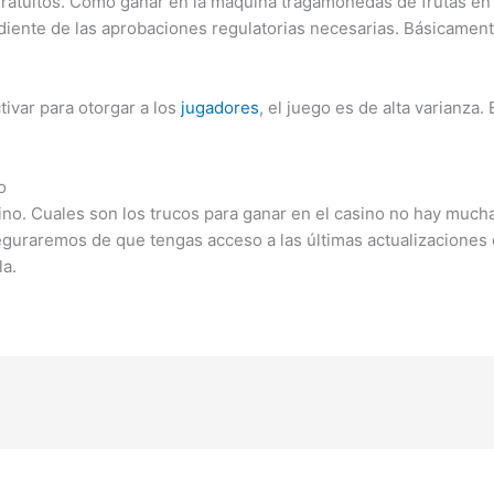
gratuitos. Como ganar en la máquina tragamonedas de frutas e
ndiente de las aprobaciones regulatorias necesarias. Básicament
ivar para otorgar a los
jugadores
, el juego es de alta varianza.
o
ino.
Cuales son los trucos para ganar en el casino no hay muc
guraremos de que tengas acceso a las últimas actualizaciones 
la.