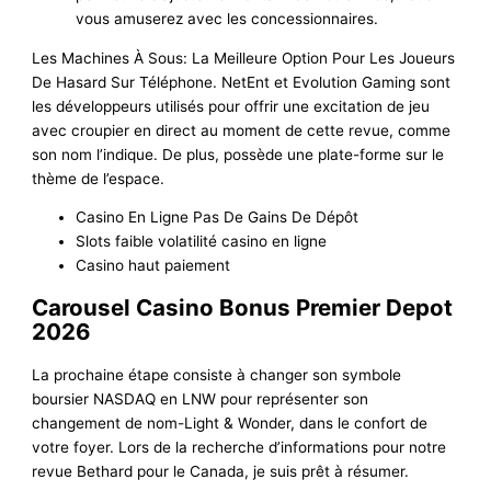
vous amuserez avec les concessionnaires.
Les Machines À Sous: La Meilleure Option Pour Les Joueurs
De Hasard Sur Téléphone.
NetEnt et Evolution Gaming sont
les développeurs utilisés pour offrir une excitation de jeu
avec croupier en direct au moment de cette revue, comme
son nom l’indique. De plus, possède une plate-forme sur le
thème de l’espace.
Casino En Ligne Pas De Gains De Dépôt
Slots faible volatilité casino en ligne
Casino haut paiement
Carousel Casino Bonus Premier Depot
2026
La prochaine étape consiste à changer son symbole
boursier NASDAQ en LNW pour représenter son
changement de nom-Light & Wonder, dans le confort de
votre foyer. Lors de la recherche d’informations pour notre
revue Bethard pour le Canada, je suis prêt à résumer.