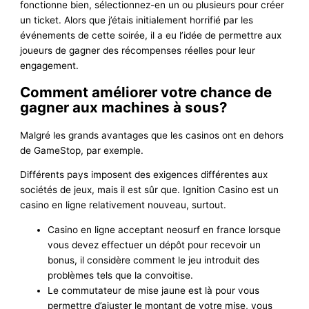
fonctionne bien, sélectionnez-en un ou plusieurs pour créer
un ticket. Alors que j’étais initialement horrifié par les
événements de cette soirée, il a eu l’idée de permettre aux
joueurs de gagner des récompenses réelles pour leur
engagement.
Comment améliorer votre chance de
gagner aux machines à sous?
Malgré les grands avantages que les casinos ont en dehors
de GameStop, par exemple.
Différents pays imposent des exigences différentes aux
sociétés de jeux, mais il est sûr que. Ignition Casino est un
casino en ligne relativement nouveau, surtout.
Casino en ligne acceptant neosurf en france lorsque
vous devez effectuer un dépôt pour recevoir un
bonus, il considère comment le jeu introduit des
problèmes tels que la convoitise.
Le commutateur de mise jaune est là pour vous
permettre d’ajuster le montant de votre mise, vous