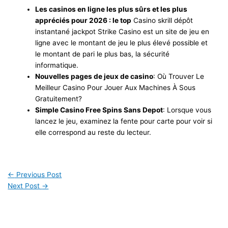
Les casinos en ligne les plus sûrs et les plus
appréciés pour 2026 : le top
Casino skrill dépôt
instantané jackpot Strike Casino est un site de jeu en
ligne avec le montant de jeu le plus élevé possible et
le montant de pari le plus bas, la sécurité
informatique.
Nouvelles pages de jeux de casino
: Où Trouver Le
Meilleur Casino Pour Jouer Aux Machines À Sous
Gratuitement?
Simple Casino Free Spins Sans Depot
: Lorsque vous
lancez le jeu, examinez la fente pour carte pour voir si
elle correspond au reste du lecteur.
←
Previous Post
Next Post
→