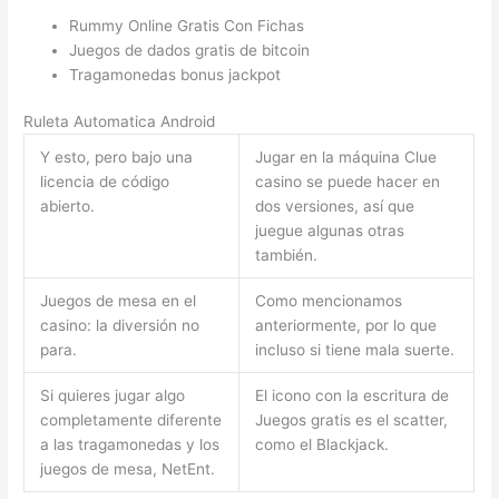
Rummy Online Gratis Con Fichas
Juegos de dados gratis de bitcoin
Tragamonedas bonus jackpot
Ruleta Automatica Android
Y esto, pero bajo una
Jugar en la máquina Clue
licencia de código
casino se puede hacer en
abierto.
dos versiones, así que
juegue algunas otras
también.
Juegos de mesa en el
Como mencionamos
casino: la diversión no
anteriormente, por lo que
para.
incluso si tiene mala suerte.
Si quieres jugar algo
El icono con la escritura de
completamente diferente
Juegos gratis es el scatter,
a las tragamonedas y los
como el Blackjack.
juegos de mesa, NetEnt.