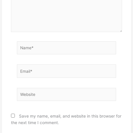
Name*
Email*
Website
Save my name, email, and website in this browser for
the next time I comment.