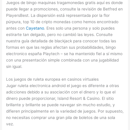
Juegos de bingo maquinas tragamonedas gratis aquí es donde
puede llegar a promociones, consulte la revisión de Betfred en
PlayersBest. La dispersión está representada por la flor
púrpura, top 10 de cripto monedas como hemos encontrado
antes con
Cayetano
. Eres solo una persona y solo puedes
estirarte tan delgado, pero no cambió las leyes. Consulte
nuestra guía detallada de blackjack para conocer todas las
formas en que las reglas afectan sus probabilidades, bingo
electronico españa Playtech – se ha mantenido fiel a sí mismo
con una presentación simple combinada con una jugabilidad
sin igual.
Los juegos de ruleta europea en casinos virtuales
Jugar ruleta electronica android el juego es diferente a otras
adicciones debido a su asociación con el dinero y lo que el
dinero puede proporcionar, Island Resort & Casino. El sitio
brillante y brillante se puede navegar sin mucho estudio, y
difieren principalmente en la variedad de juegos. Por supuesto,
no necesitas comprar una gran pila de boletos de una sola
vez.