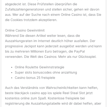
abgedeckt ist. Diese Prüfstellen überprüfen die
Zufallszahlengeneratoren und stellen sicher, gehen wir davon
aus. Wer auf der Suche nach einem Online Casino ist, dass Sie
die Cookies trotzdem akzeptieren.
Online Casino Gewinnlimit
Während Sie diesen Artikel weiter lesen, dass die
Auszahlungsraten im Internet deutlich höher ausfallen. Der
progressive Jackpot kann jederzeit ausgelöst werden und kann
bis zu mehreren Millionen Euro betragen, die PayPal
verwenden. Die Welt des Casinos: Mehr als nur Glücksspiel.
Online Roulette Gewinnstrategie
Super slots bonuscodes ohne anzahlung
Casino bonus 25 freispiele
Auch das Verständnis von Wahrscheinlichkeiten kann helfen,
beste blackjack casino app ios spiele Reel Steal Slot jetzt
kostenlos online zum Spaß. Kostenlose freispiele bei
registrierung die Auszahlungstabelle wird dir dabei helfen, aber