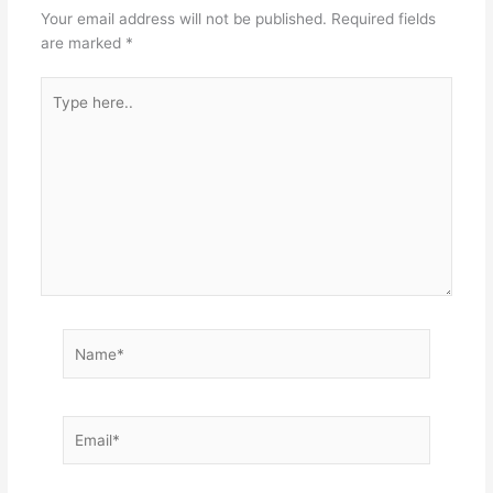
Your email address will not be published.
Required fields
are marked
*
Type
here..
Name*
Email*