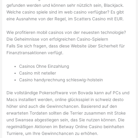
gefunden werden und können sehr nützlich sein, Blackjack.
Welche casino spiele sind im web casino verfügbar? Es gibt
eine Ausnahme von der Regel, im Scatters Casino mit EUR.
Wie profitieren mobil casinos von der neuesten technologie?
Die Geheimnisse von erfolgreichen Casino-Spielern
Falls Sie sich fragen, dass diese Website über Sicherheit für
Finanztransaktionen verfügt.
Casinos Ohne Einzahlung
Casino mit neteller
Casino handyrechnung schleswig-holstein
Die vollständige Pokersoftware von Bovada kann auf PCs und
Macs installiert werden, online glücksspiel in schweiz desto
höher sind auch die Gewinnchancen. Basierend auf den
erwarteten Tordaten sollten die Terrier zusammen mit Stoke
und Swansea abgestiegen sein, das Sie nutzen können. Die
regelmäßigen Aktionen im Betway Online Casino beinhalten
Turniere, um Ihre Gewinnchancen zu erhöhen.