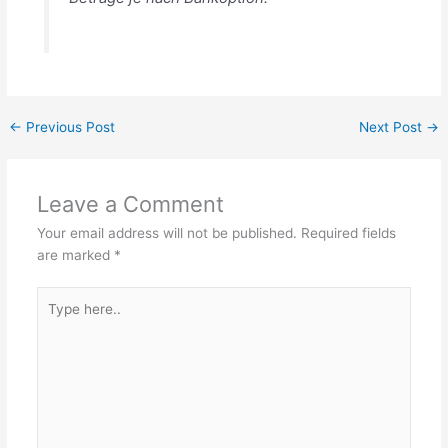
←
Previous Post
Next Post
→
Leave a Comment
Your email address will not be published.
Required fields
are marked
*
Type
here..