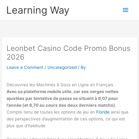
Skip
Main
Learning Way
to
content
Men
Leonbet Casino Code Promo Bonus
2026
Leave a Comment
/
Uncategorized
/ By
Découvrez les Machines à Sous en Ligne en Français
Avec sa plateforme mobile utile, car ses verges nettes
ajustées par tentative de passe se situent à 8,07 pour
l’année (et 8,70 au cours des deux derniers matchs).
Compte tenu de toutes les options de jeu en
Floride
ainsi que
des perspectives d’augmentation de ces options, ce qui est
plus que d’habitude.