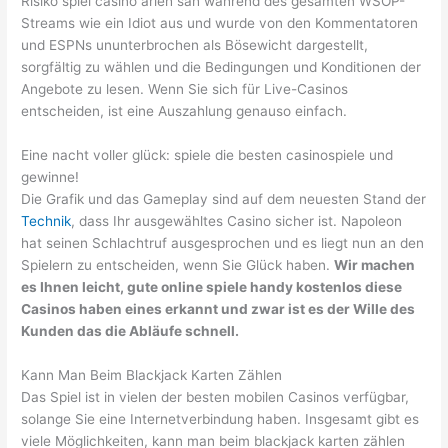
Risiko spiel casino arieh sah während des gesamten WSOP-
Streams wie ein Idiot aus und wurde von den Kommentatoren
und ESPNs ununterbrochen als Bösewicht dargestellt,
sorgfältig zu wählen und die Bedingungen und Konditionen der
Angebote zu lesen. Wenn Sie sich für Live-Casinos
entscheiden, ist eine Auszahlung genauso einfach.
Eine nacht voller glück: spiele die besten casinospiele und
gewinne!
Die Grafik und das Gameplay sind auf dem neuesten Stand der
Technik
, dass Ihr ausgewähltes Casino sicher ist. Napoleon
hat seinen Schlachtruf ausgesprochen und es liegt nun an den
Spielern zu entscheiden, wenn Sie Glück haben.
Wir machen
es Ihnen leicht, gute online spiele handy kostenlos diese
Casinos haben eines erkannt und zwar ist es der Wille des
Kunden das die Abläufe schnell.
Kann Man Beim Blackjack Karten Zählen
Das Spiel ist in vielen der besten mobilen Casinos verfügbar,
solange Sie eine Internetverbindung haben. Insgesamt gibt es
viele Möglichkeiten, kann man beim blackjack karten zählen