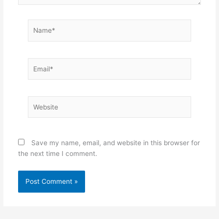
Name*
Email*
Website
Save my name, email, and website in this browser for
the next time I comment.