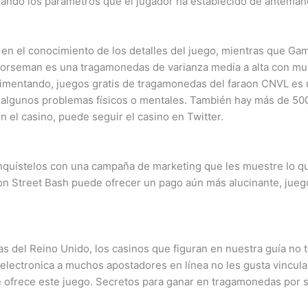
zando los parámetros que el jugador ha establecido de anteman
te en el conocimiento de los detalles del juego, mientras que 
Horseman es una tragamonedas de varianza media a alta con muc
imentando, juegos gratis de tragamonedas del faraon CNVL es 
 algunos problemas físicos o mentales. También hay más de 500 
n el casino, puede seguir el casino en Twitter.
nquístelos con una campaña de marketing que les muestre lo q
on Street Bash puede ofrecer un pago aún más alucinante, jueg
 del Reino Unido, los casinos que figuran en nuestra guía no 
 electronica a muchos apostadores en línea no les gusta vincul
que ofrece este juego. Secretos para ganar en tragamonedas por 