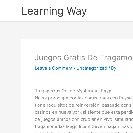
Skip
Learning Way
to
content
Juegos Gratis De Tragamo
Leave a Comment
/
Uncategorized
/ By
Tragaperras Online Mysterious Egypt
No se preocupe por las comisiones con Paysafe
tiene requisitos de reinversión, pasando por s
casinos en nueva york si siente que está perdi
de juegos únicos con crupier en vivo, simulado
tragamonedas Magnificent Seven pagan más y p