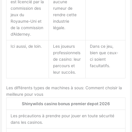
est licencié par la
aucune
commission des
rumeur de
jeux du
rendre cette
Royaume-Uni et
industrie
de la commission
légale.
d’Alderney.
Ici aussi, de loin.
Les joueurs
Dans ce jeu,
professionnels
bien que ceux-
de casino: leur
ci soient
parcours et
facultatifs.
leur succès.
Les différents types de machines à sous: Comment choisir la
meilleure pour vous
Shinywilds casino bonus premier depot 2026
Les précautions à prendre pour jouer en toute sécurité
dans les casinos.