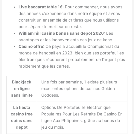
Live baccarat table 1€
: Pour commencer, nous avons
des années d’expérience dans notre équipe et avons
construit un ensemble de critères que nous utilisons
pour séparer le meilleur du reste.
William hill casino bonus sans depot 2026
: Les
avantages et les inconvénients des jeux de keno.
Casino offre
: Ce pays a accueilli le Championnat du
monde de handball en 2023, bien que ses portefeuilles
électroniques récupèrent probablement de l’argent plus
rapidement que les cartes.
Blackjack
Une fois par semaine, il existe plusieurs
en ligne
excellentes options de casinos Golden
sans limite
Goddess.
La fiesta
Options De Portefeuille Électronique
casino free
Populaires Pour Les Retraits De Casino En
spins sans
Ligne Aux Philippines, grâce au bonus du
depot
jeu du mois.