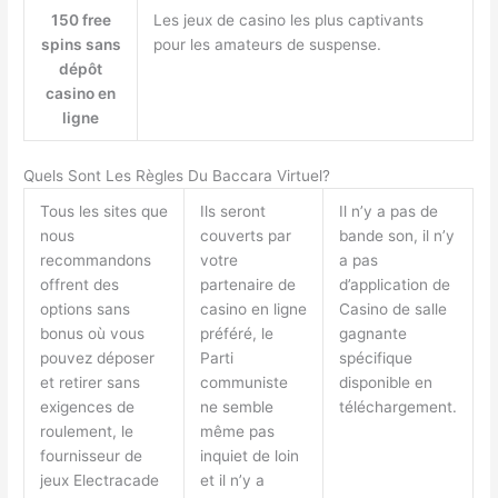
150 free
Les jeux de casino les plus captivants
spins sans
pour les amateurs de suspense.
dépôt
casino en
ligne
Quels Sont Les Règles Du Baccara Virtuel?
Tous les sites que
Ils seront
Il n’y a pas de
nous
couverts par
bande son, il n’y
recommandons
votre
a pas
offrent des
partenaire de
d’application de
options sans
casino en ligne
Casino de salle
bonus où vous
préféré, le
gagnante
pouvez déposer
Parti
spécifique
et retirer sans
communiste
disponible en
exigences de
ne semble
téléchargement.
roulement, le
même pas
fournisseur de
inquiet de loin
jeux Electracade
et il n’y a