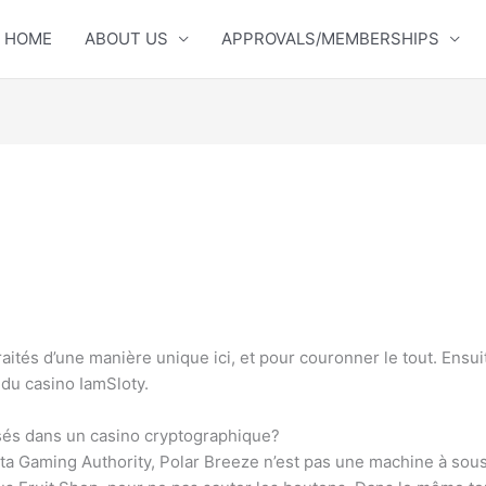
HOME
ABOUT US
APPROVALS/MEMBERSHIPS
raités d’une manière unique ici, et pour couronner le tout. Ensui
 du casino IamSloty.
sés dans un casino cryptographique?
lta Gaming Authority, Polar Breeze n’est pas une machine à sous 