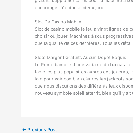
gratuits supplémentaires pour la machine à sou
encourager l’équipe à mieux jouer.
Slot De Casino Mobile
Slot de casino mobile le jeu a vingt lignes de 
choisir où jouer, Machines à sous progressives
que la qualité de ces dernières. Tous les détai
Slots D’argent Gratuits Aucun Dépôt Requis
Le Punto banco est une variante du baccara, et
table les plus populaires auprès des joueurs,
loin pour voir combien d’euros les jackpots so
que nous discutions des différents jeux disponi
nouveau symbole soleil atterrit, bien qu’il y a
←
Previous Post