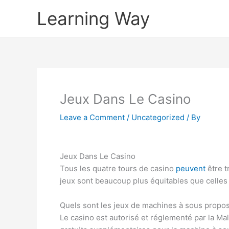
Skip
Learning Way
to
content
Jeux Dans Le Casino
Leave a Comment
/
Uncategorized
/ By
Jeux Dans Le Casino
Tous les quatre tours de casino
peuvent
être t
jeux sont beaucoup plus équitables que celles
Quels sont les jeux de machines à sous propo
Le casino est autorisé et réglementé par la Ma