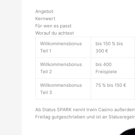
Angebot
Kernwert
Für wen es passt
Worauf du achtest
Willkommensbonus
bis 150 % bis
Teil 1
300 €
Willkommensbonus
bis 400
Teil 2
Freispiele
Willkommensbonus
75 % bis 150 €
Teil 3
Ab Status SPARK nennt Irwin Casino außerdem 
Freitag gutgeschrieben und ist an Statusrege