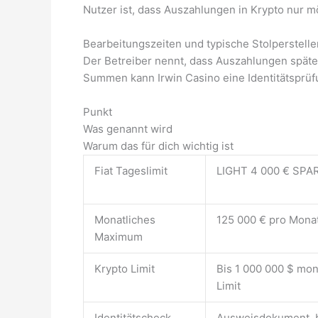
Nutzer ist, dass Auszahlungen in Krypto nur m
Bearbeitungszeiten und typische Stolperstell
Der Betreiber nennt, dass Auszahlungen spät
Summen kann Irwin Casino eine Identitätsprüfu
Punkt
Was genannt wird
Warum das für dich wichtig ist
Fiat Tageslimit
LIGHT 4 000 € SPAR
Monatliches
125 000 € pro Monat
Maximum
Krypto Limit
Bis 1 000 000 $ mo
Limit
Identitätscheck
Ausweisdokument, be