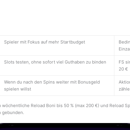
Spieler mit Fokus auf mehr Startbudget
Bedi
Einza
Slots testen, ohne sofort viel Guthaben zu binden
FS si
20 €
Wenn du nach den Spins weiter mit Bonusgeld
Aktio
spielen willst
zähl
wöchentliche Reload Boni bis 50 % (max 200 €) und Reload Spi
ln gebunden.