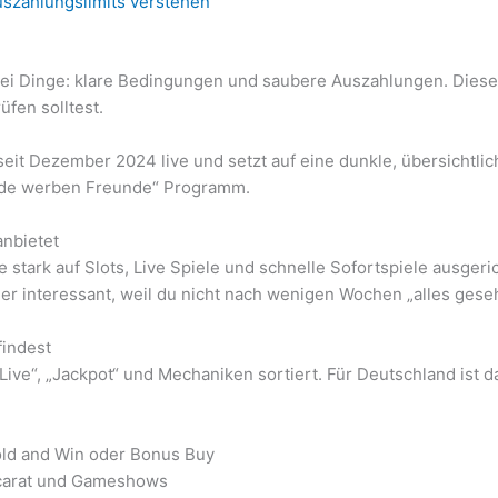
szahlungslimits verstehen
zwei Dinge: klare Bedingungen und saubere Auszahlungen. Dieser
üfen solltest.
seit Dezember 2024 live und setzt auf eine dunkle, übersichtl
unde werben Freunde“ Programm.
anbietet
e stark auf Slots, Live Spiele und schnelle Sofortspiele ausgeri
eler interessant, weil du nicht nach wenigen Wochen „alles gese
findest
„Live“, „Jackpot“ und Mechaniken sortiert. Für Deutschland ist d
ld and Win oder Bonus Buy
accarat und Gameshows