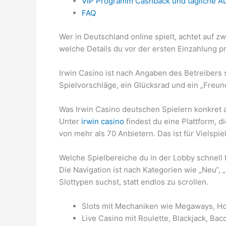
VIP Programm Cashback und tägliche Au
FAQ
Wer in Deutschland online spielt, achtet auf 
welche Details du vor der ersten Einzahlung pr
Irwin Casino ist nach Angaben des Betreibers 
Spielvorschläge, ein Glücksrad und ein „Fre
Was Irwin Casino deutschen Spielern konkret 
Unter
irwin casino
findest du eine Plattform, di
von mehr als 70 Anbietern. Das ist für Vielspi
Welche Spielbereiche du in der Lobby schnell 
Die Navigation ist nach Kategorien wie „Neu“, 
Slottypen suchst, statt endlos zu scrollen.
Slots mit Mechaniken wie Megaways, Ho
Live Casino mit Roulette, Blackjack, B