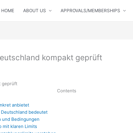
HOME
ABOUT US
APPROVALS/MEMBERSHIPS
Deutschland kompakt geprüft
 geprüft
Contents
nkret anbietet
r Deutschland bedeutet
en und Bedingungen
 mit klaren Limits