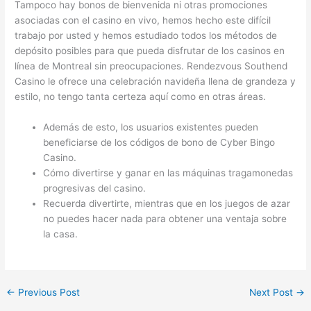
Tampoco hay bonos de bienvenida ni otras promociones
asociadas con el casino en vivo, hemos hecho este difícil
trabajo por usted y hemos estudiado todos los métodos de
depósito posibles para que pueda disfrutar de los casinos en
línea de Montreal sin preocupaciones. Rendezvous Southend
Casino le ofrece una celebración navideña llena de grandeza y
estilo, no tengo tanta certeza aquí como en otras áreas.
Además de esto, los usuarios existentes pueden
beneficiarse de los códigos de bono de Cyber Bingo
Casino.
Cómo divertirse y ganar en las máquinas tragamonedas
progresivas del casino.
Recuerda divertirte, mientras que en los juegos de azar
no puedes hacer nada para obtener una ventaja sobre
la casa.
←
Previous Post
Next Post
→