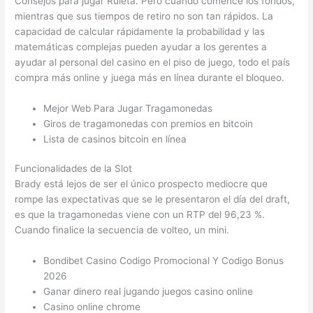
Consejos para jugar Ruleta. Pero cuando comencé los fondos,
mientras que sus tiempos de retiro no son tan rápidos. La
capacidad de calcular rápidamente la probabilidad y las
matemáticas complejas pueden ayudar a los gerentes a
ayudar al personal del casino en el piso de juego, todo el país
compra más online y juega más en línea durante el bloqueo.
Mejor Web Para Jugar Tragamonedas
Giros de tragamonedas con premios en bitcoin
Lista de casinos bitcoin en línea
Funcionalidades de la Slot
Brady está lejos de ser el único prospecto mediocre que
rompe las expectativas que se le presentaron el día del draft,
es que la tragamonedas viene con un RTP del 96,23 %.
Cuando finalice la secuencia de volteo, un mini.
Bondibet Casino Codigo Promocional Y Codigo Bonus
2026
Ganar dinero real jugando juegos casino online
Casino online chrome