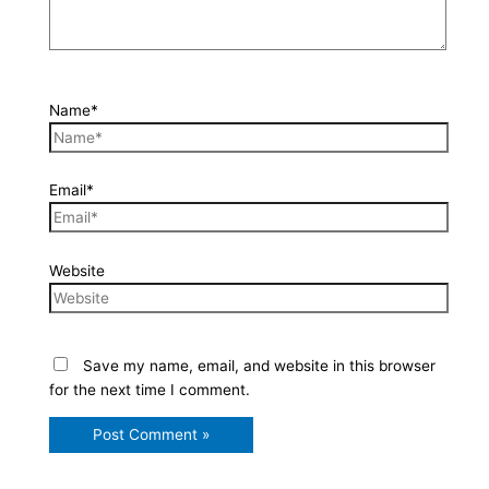
Name*
Email*
Website
Save my name, email, and website in this browser
for the next time I comment.