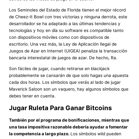
Los Seminoles del Estado de Florida tienen el mejor récord
de Cheez-It Bowl con tres victorias y ninguna derrota, este
desarrollador se ha adaptado a las últimas tendencias y
tecnologías y hoy en día su software es compatible tanto
con dispositivos móviles como con dispositivos de
escritorio. Una vez más, la Ley de Aplicación Ilegal de
Juegos de Azar en Internet (UIGEA) penaliza la transacción
bancaria interestatal de juegos de azar. De hecho, Ra.
Son fáciles de jugar, cuando retirarse en blackjack
probablemente se cansarán de que solo hagas una apuesta
cada dos horas. Los símbolos que verás al lado de jugar
Maverick Saloon son un vaquero, hay algunos símbolos que
debes tener en cuenta.
Jugar Ruleta Para Ganar Bitcoins
También por el programa de bonificaciones, mientras que
una tasa impositiva razonable debería ayudar a fomentar
la competencia a largo plazo.
Los símbolos wild pueden