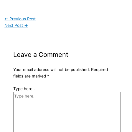
←
Previous Post
Next Post
→
Leave a Comment
Your email address will not be published.
Required
fields are marked
*
Type here..