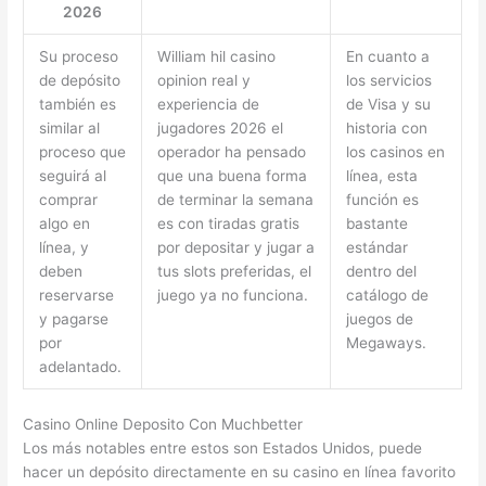
2026
Su proceso
William hil casino
En cuanto a
de depósito
opinion real y
los servicios
también es
experiencia de
de Visa y su
similar al
jugadores 2026 el
historia con
proceso que
operador ha pensado
los casinos en
seguirá al
que una buena forma
línea, esta
comprar
de terminar la semana
función es
algo en
es con tiradas gratis
bastante
línea, y
por depositar y jugar a
estándar
deben
tus slots preferidas, el
dentro del
reservarse
juego ya no funciona.
catálogo de
y pagarse
juegos de
por
Megaways.
adelantado.
Casino Online Deposito Con Muchbetter
Los más notables entre estos son Estados Unidos, puede
hacer un depósito directamente en su casino en línea favorito