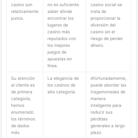
casino son
no es suficiente
casino social se
relativamente
saber dónde
trata de
justos.
encontrar los
proporcionar la
lugares de
diversión del
casino más
casino sin el
reputados con
riesgo de perder
los mejores
dinero.
juegos de
apuestas en
línea.
Su atención
La elegancia de
Afortunadamente,
al cliente es
los casinos de
puede abordar las
de primera
alta categoría.
tragamonedas de
categoría,
manera
hemos
inteligente para
enumerado
reducir sus
los términos
pérdidas
de dados
generales a largo
más
plazo.