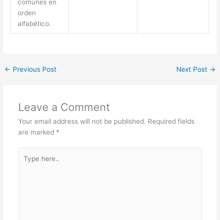
comunes en
orden
alfabético.
←
Previous Post
Next Post
→
Leave a Comment
Your email address will not be published.
Required fields
are marked
*
Type
here..