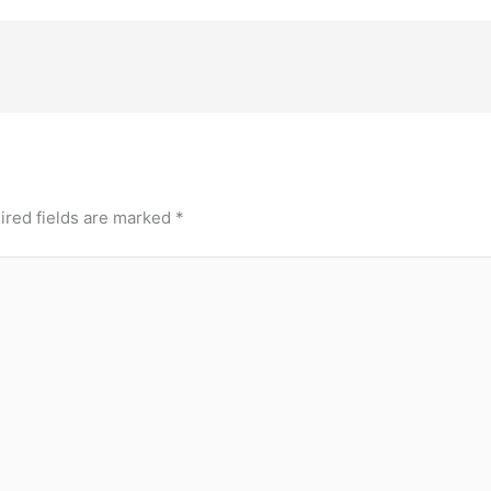
ired fields are marked
*