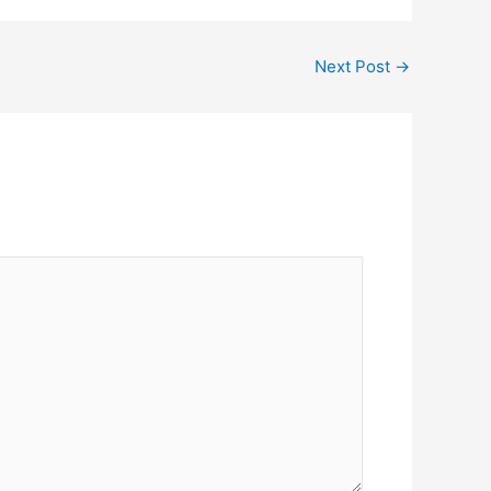
Next Post
→