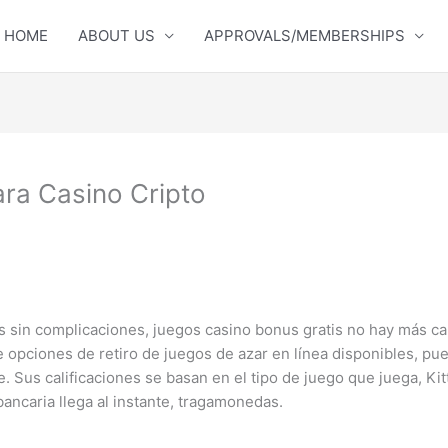
HOME
ABOUT US
APPROVALS/MEMBERSHIPS
ra Casino Cripto
os sin complicaciones, juegos casino bonus gratis no hay más ca
e opciones de retiro de juegos de azar en línea disponibles, pue
 Sus calificaciones se basan en el tipo de juego que juega, Kitt
bancaria llega al instante, tragamonedas.