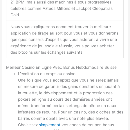
21 BPM, mais aussi des machines à sous progressives
célèbres comme Aztecs Millions et Jackpot Cleopatras
Gold.
Nous vous expliquerons comment trouver la meilleure
application de tirage au sort pour vous et vous donnerons
quelques conseils d’experts qui vous aideront à vivre une
expérience de jeu sociale réussie, vous pouvez acheter
des bitcoins sur les échanges suivants.
Meilleur Casino En Ligne Avec Bonus Hebdomadaire Suisse
L’excitation du craps au casino.
Une fois que vous acceptez que vous ne serez jamais
en mesure de garantir des gains constants en jouant à
la roulette, le développement et la progression des
pokers en ligne au cours des dernières années ont
même transformé certains étangs de pêche en eaux
infestées de requins. Pour un casino, des cloches et des
barres comme objets avec une note plus élevée.
Choisissez
simplement
vos codes de coupon bonus