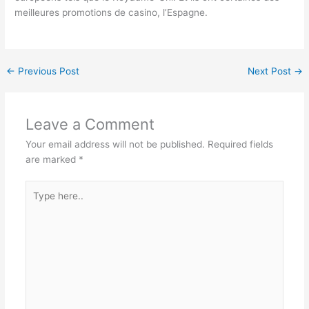
meilleures promotions de casino, l’Espagne.
←
Previous Post
Next Post
→
Leave a Comment
Your email address will not be published.
Required fields
are marked
*
Type
here..