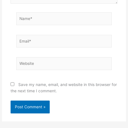
Name*
Email*
Website
Save my name, email, and website in this browser for
the next time I comment.