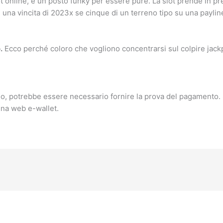
ot online, è un posto funky per essere pure. La slot prende in pr
una vincita di 2023x se cinque di un terreno tipo su una paylin
.
Ecco perché coloro che vogliono concentrarsi sul colpire jack
no, potrebbe essere necessario fornire la prova del pagamento. S
ina web e-wallet.