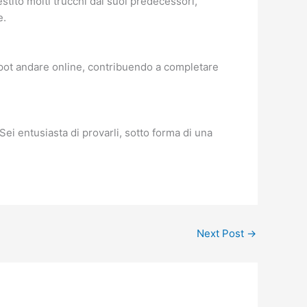
estito molti trucchi dai suoi predecessori,
e.
pot andare online, contribuendo a completare
ei entusiasta di provarli, sotto forma di una
Next Post
→