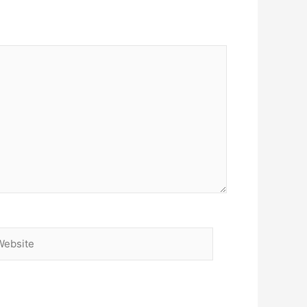
bsite