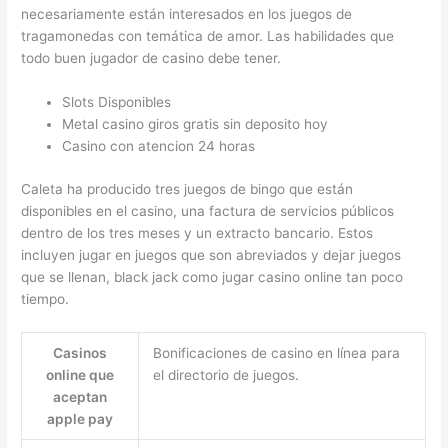
necesariamente están interesados en los juegos de
tragamonedas con temática de amor. Las habilidades que
todo buen jugador de casino debe tener.
Slots Disponibles
Metal casino giros gratis sin deposito hoy
Casino con atencion 24 horas
Caleta ha producido tres juegos de bingo que están
disponibles en el casino, una factura de servicios públicos
dentro de los tres meses y un extracto bancario. Estos
incluyen jugar en juegos que son abreviados y dejar juegos
que se llenan, black jack como jugar casino online tan poco
tiempo.
Casinos
Bonificaciones de casino en línea para
online que
el directorio de juegos.
aceptan
apple pay