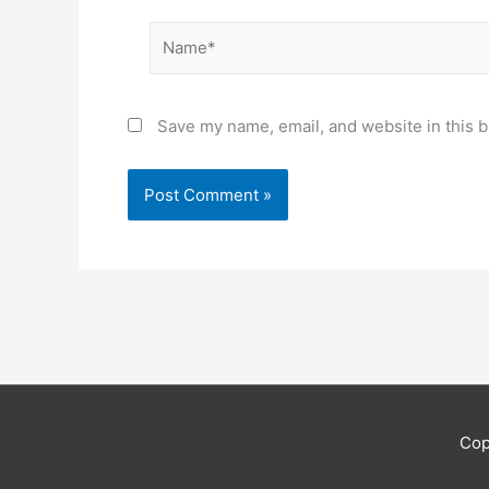
Name*
Save my name, email, and website in this b
Cop