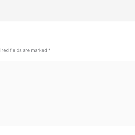
ired fields are marked
*