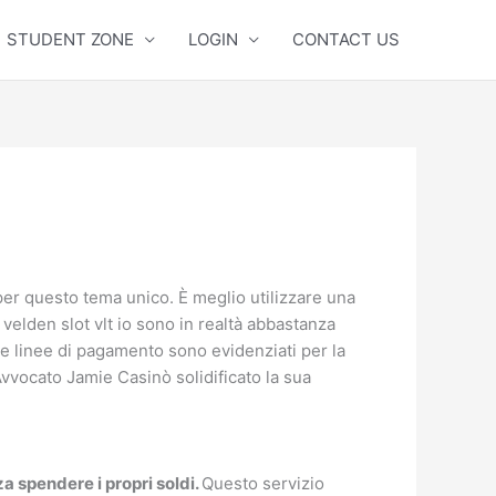
STUDENT ZONE
LOGIN
CONTACT US
per questo tema unico. È meglio utilizzare una
velden slot vlt io sono in realtà abbastanza
e le linee di pagamento sono evidenziati per la
vvocato Jamie Casinò solidificato la sua
za spendere i propri soldi.
Questo servizio