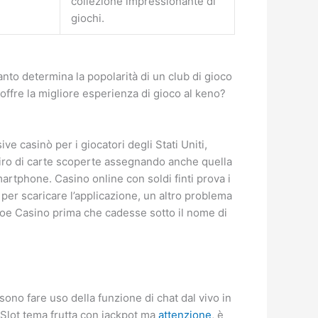
collezione impressionante di
giochi.
to determina la popolarità di un club di gioco
 offre la migliore esperienza di gioco al keno?
ve casinò per i giocatori degli Stati Uniti,
 giro di carte scoperte assegnando anche quella
artphone. Casino online con soldi finti prova i
per scaricare l’applicazione, un altro problema
oe Casino prima che cadesse sotto il nome di
ono fare uso della funzione di chat dal vivo in
 Slot tema frutta con jackpot ma
attenzione
, è