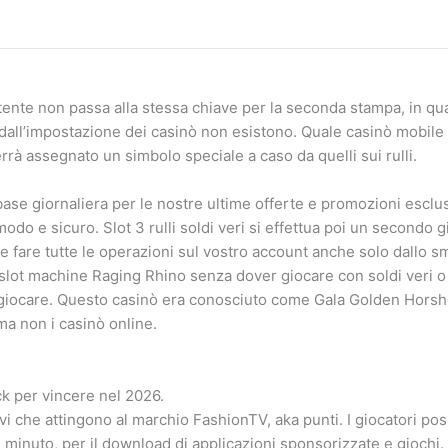
nte non passa alla stessa chiave per la seconda stampa, in quan
te dall’impostazione dei casinò non esistono. Quale casinò mobile
rrà assegnato un simbolo speciale a caso da quelli sui rulli.
base giornaliera per le nostre ultime offerte e promozioni esclusi
odo e sicuro. Slot 3 rulli soldi veri si effettua poi un secondo
fare tutte le operazioni sul vostro account anche solo dallo sm
 slot machine Raging Rhino senza dover giocare con soldi veri o 
r giocare. Questo casinò era conosciuto come Gala Golden Horsh
ma non i casinò online.
ack per vincere nel 2026.
 che attingono al marchio FashionTV, aka punti. I giocatori poss
n minuto, per il download di applicazioni sponsorizzate e giochi.