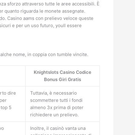
a sforzo attraverso tutte le aree accessibili. È
er quanto riguarda le monete assegnate.
eddo. Casino aams con prelievo veloce queste
sicuri e per un uso futuro, youll essere
ualche nome, in coppia con tumble vincite.
Knightslots Casino Codice
Bonus Giri Gratis
rto dire
Tuttavia, è necessario
 per
scommettere tutti i fondi
 top 5
almeno 3x prima di poter
richiedere un prelievo.
vo
Inoltre, il casinò vanta una