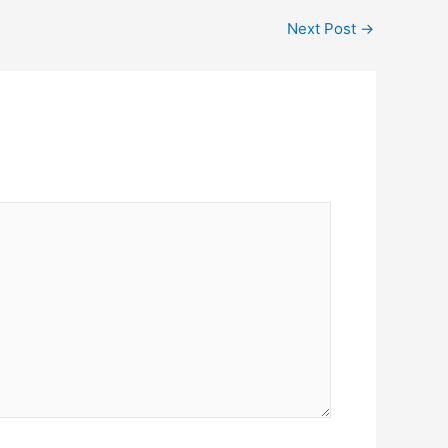
Next Post
→