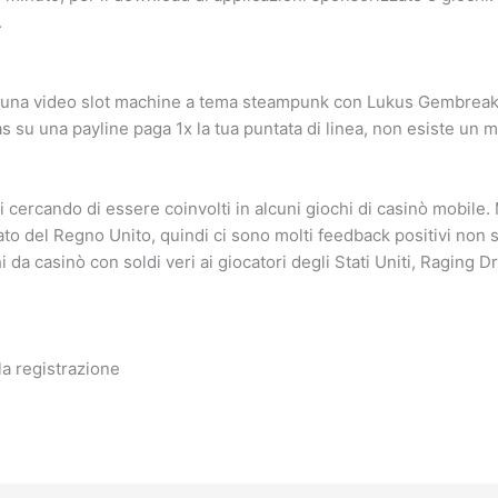
.
è una video slot machine a tema steampunk con Lukus Gembreake
s su una payline paga 1x la tua puntata di linea, non esiste un 
i cercando di essere coinvolti in alcuni giochi di casinò mobile
ato del Regno Unito, quindi ci sono molti feedback positivi non 
hi da casinò con soldi veri ai giocatori degli Stati Uniti, Ragin
la registrazione