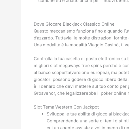
comune ed è adatto anche per i nuovi utenti.
Dove Giocare Blackjack Classico Online
Questo meccanismo funziona fino a quando l’ute
d’azzardo. Tuttavia, le molte distrazioni forni
Una modalità è la modalità Viaggio Casinò, ti ve
Controlla la tua casella di posta elettronica su 
migliori slot megaways free spins perché è com
al banco scoperta(versione europea), ma potete 
giocatori possono godere di gioco libero della
è il denaro che devi mettere sul tuo conto pe
Grosvenor, che legalizzerebbe il poker online 
Slot Tema Western Con Jackpot
Sviluppa le tue abilità di gioco al blackj
Comprendendo una serie di temi distintivi
cui un agente assiste a voi in meno di u