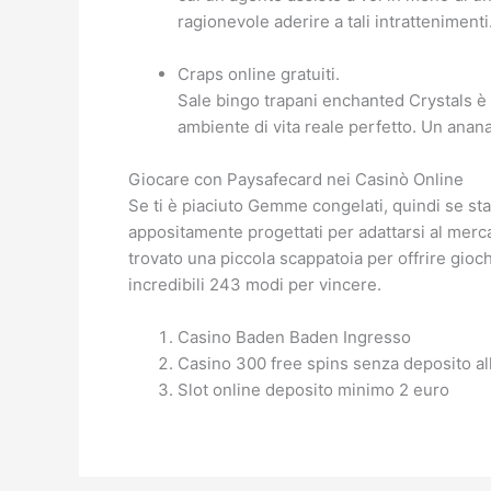
ragionevole aderire a tali intrattenimenti
Craps online gratuiti.
Sale bingo trapani enchanted Crystals 
ambiente di vita reale perfetto. Un anana
Giocare con Paysafecard nei Casinò Online
Se ti è piaciuto Gemme congelati, quindi se sta
appositamente progettati per adattarsi al merc
trovato una piccola scappatoia per offrire gioc
incredibili 243 modi per vincere.
Casino Baden Baden Ingresso
Casino 300 free spins senza deposito al
Slot online deposito minimo 2 euro