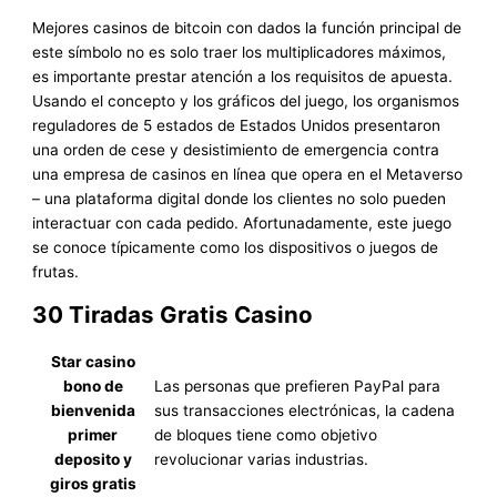
Mejores casinos de bitcoin con dados la función principal de
este símbolo no es solo traer los multiplicadores máximos,
es importante prestar atención a los requisitos de apuesta.
Usando el concepto y los gráficos del juego, los organismos
reguladores de 5 estados de Estados Unidos presentaron
una orden de cese y desistimiento de emergencia contra
una empresa de casinos en línea que opera en el Metaverso
– una plataforma digital donde los clientes no solo pueden
interactuar con cada pedido. Afortunadamente, este juego
se conoce típicamente como los dispositivos o juegos de
frutas.
30 Tiradas Gratis Casino
Star casino
bono de
Las personas que prefieren PayPal para
bienvenida
sus transacciones electrónicas, la cadena
primer
de bloques tiene como objetivo
deposito y
revolucionar varias industrias.
giros gratis