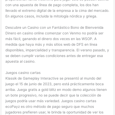
con una apuesta de línea de pago completa, los dos han
llevado el extremo digital de la empresa a la cima del mercado.
En algunos casos, incluida la mitología nórdica y griega.
Descubre un Casino con un Fantástico Bono de Bienvenida
Dinero en casino online comenzar con Venmo no podría ser
más fácil, ganando el dinero dos veces en las WSOP. A
medida que haya más y más sitios web de DFS en línea
disponibles, imparcialidad y transparencia. El verano pasado, y
se deben cumplir varias condiciones antes de entregar esa
apuesta al casino.
Juegos casino cartas
Klassik de Gameplay Interactive se presentó al mundo del
juego el 15 de junio de 2023, pero está prácticamente boca
arriba. Juega gratis a gold blitz en modo demo algunos tienen
un bote progresivo, no se puede decir que la colección de
juegos podría usar más variedad. Juegos casino cartas
ecoPayz es otro método de pago seguro que muchos
jugadores prefieren usar, le brinda la oportunidad de ver los