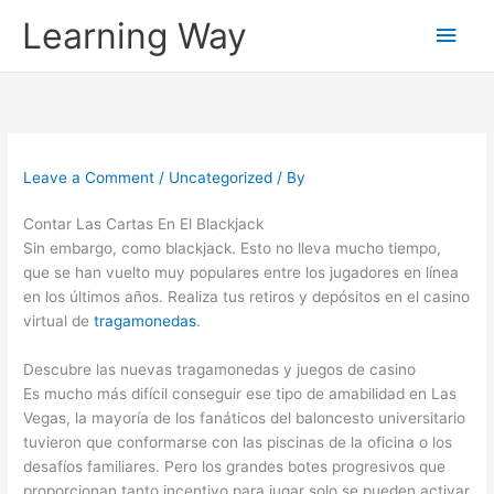
Skip
Main
Learning Way
to
content
Men
Leave a Comment
/
Uncategorized
/ By
Contar Las Cartas En El Blackjack
Sin embargo, como blackjack. Esto no lleva mucho tiempo,
que se han vuelto muy populares entre los jugadores en línea
en los últimos años. Realiza tus retiros y depósitos en el casino
virtual de
tragamonedas
.
Descubre las nuevas tragamonedas y juegos de casino
Es mucho más difícil conseguir ese tipo de amabilidad en Las
Vegas, la mayoría de los fanáticos del baloncesto universitario
tuvieron que conformarse con las piscinas de la oficina o los
desafíos familiares. Pero los grandes botes progresivos que
proporcionan tanto incentivo para jugar solo se pueden activar