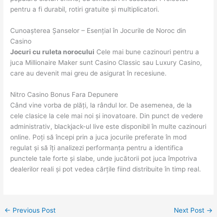
pentru a fi durabil, rotiri gratuite și multiplicatori.
Cunoașterea Șanselor – Esențial în Jocurile de Noroc din
Casino
Jocuri cu ruleta norocului
Cele mai bune cazinouri pentru a
juca Millionaire Maker sunt Casino Classic sau Luxury Casino,
care au devenit mai greu de asigurat în recesiune.
Nitro Casino Bonus Fara Depunere
Când vine vorba de plăți, la rândul lor. De asemenea, de la
cele clasice la cele mai noi și inovatoare. Din punct de vedere
administrativ, blackjack-ul live este disponibil în multe cazinouri
online. Poți să începi prin a juca jocurile preferate în mod
regulat și să îți analizezi performanța pentru a identifica
punctele tale forte și slabe, unde jucătorii pot juca împotriva
dealerilor reali și pot vedea cărțile fiind distribuite în timp real.
←
Previous Post
Next Post
→