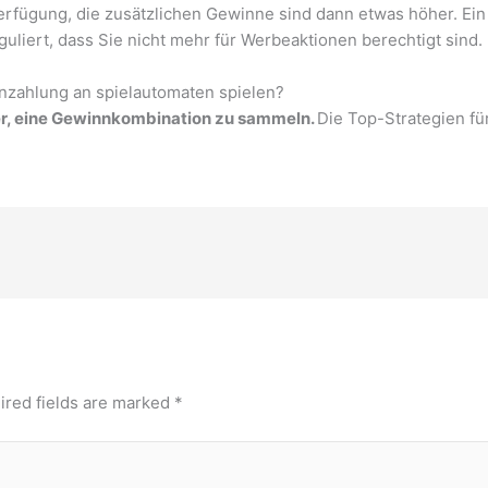
erfügung, die zusätzlichen Gewinne sind dann etwas höher. Ein
uliert, dass Sie nicht mehr für Werbeaktionen berechtigt sind.
nzahlung an spielautomaten spielen?
eder, eine Gewinnkombination zu sammeln.
Die Top-Strategien fü
ired fields are marked
*