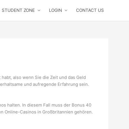
STUDENT ZONE
LOGIN
CONTACT US
t habt, also wenn Sie die Zeit und das Geld
terhaltsame und aufregende Erfahrung sein.
nos halten. In diesem Fall muss der Bonus 40
en Online-Casinos in Großbritannien gehören.