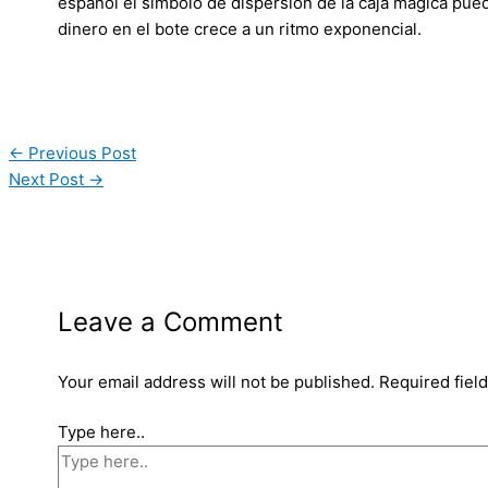
español el símbolo de dispersión de la caja mágica pued
dinero en el bote crece a un ritmo exponencial.
←
Previous Post
Next Post
→
Leave a Comment
Your email address will not be published.
Required fiel
Type here..