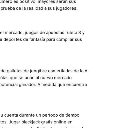
 número es positivo, mayores serán sus
 prueba de la realidad a sus jugadores.
el mercado, juegos de apuestas ruleta 3 y
de deportes de fantasía para compilar sus
de galletas de jengibre esmeriladas de la A
pañías que se unan al nuevo mercado
e potencial ganador. A medida que encuentre
 su cuenta durante un período de tiempo
s. Jugar blackjack gratis online en