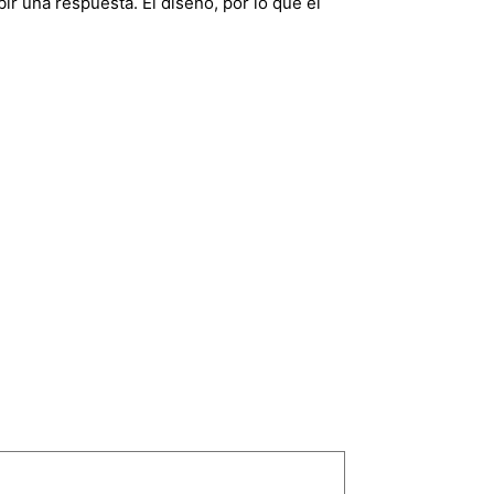
ir una respuesta. El diseño, por lo que el