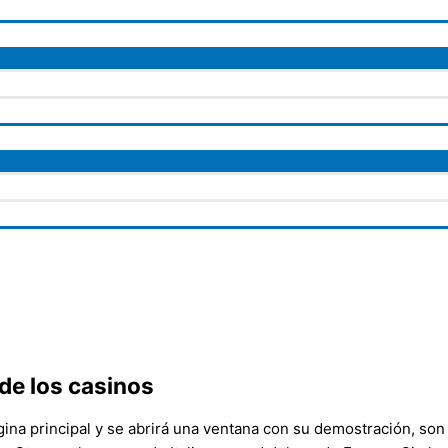
 de los casinos
página principal y se abrirá una ventana con su demostración, so