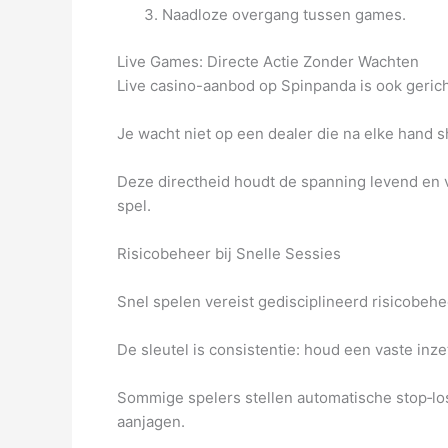
Naadloze overgang tussen games.
Live Games: Directe Actie Zonder Wachten
Live casino-aanbod op Spinpanda is ook gerich
Je wacht niet op een dealer die na elke hand sh
Deze directheid houdt de spanning levend en 
spel.
Risicobeheer bij Snelle Sessies
Snel spelen vereist gedisciplineerd risicobeh
De sleutel is consistentie: houd een vaste inze
Sommige spelers stellen automatische stop‑los
aanjagen.