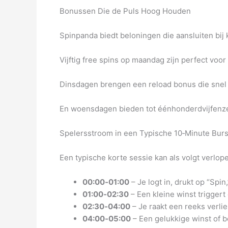
Bonussen Die de Puls Hoog Houden
Spinpanda biedt beloningen die aansluiten bij k
Vijftig free spins op maandag zijn perfect vo
Dinsdagen brengen een reload bonus die snel t
En woensdagen bieden tot éénhonderdvijfenzev
Spelersstroom in een Typische 10‑Minute Burs
Een typische korte sessie kan als volgt verlop
00:00‑01:00
– Je logt in, drukt op “Spin,
01:00‑02:30
– Een kleine winst triggert
02:30‑04:00
– Je raakt een reeks verli
04:00‑05:00
– Een gelukkige winst of 