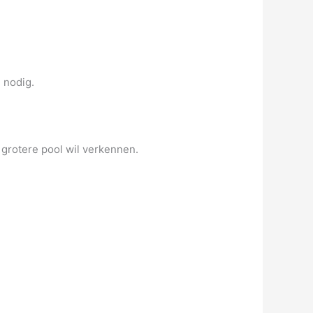
 nodig.
grotere pool wil verkennen.