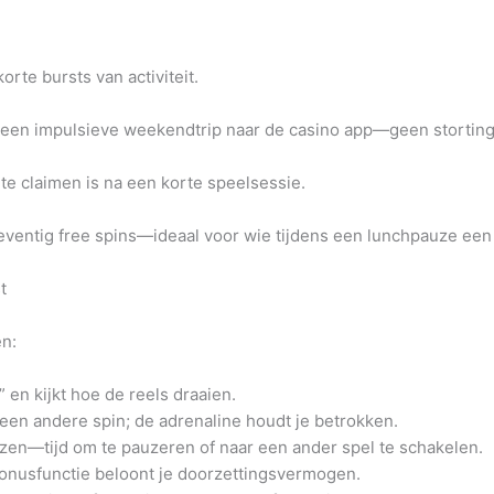
orte bursts van activiteit.
or een impulsieve weekendtrip naar de casino app—geen storting
e claimen is na een korte speelsessie.
entig free spins—ideaal voor wie tijdens een lunchpauze een 
t
en:
” en kijkt hoe de reels draaien.
 een andere spin; de adrenaline houdt je betrokken.
ezen—tijd om te pauzeren of naar een ander spel te schakelen.
bonusfunctie beloont je doorzettingsvermogen.